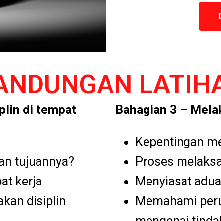
ANDUNGAN LATIH
lin di tempat
Bahagian 3 – Melak
Kepentingan me
an tujuannya?
Proses melaksa
at kerja
Menyiasat adua
akan disiplin
Memahami peru
mengenai tindak