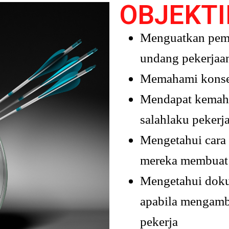
OBJEKTI
Menguatkan pem
undang pekerjaa
Memahami konsep
Mendapat kemahir
salahlaku pekerj
Mengetahui cara 
mereka membuat 
Mengetahui dok
apabila mengambi
pekerja