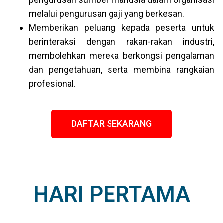
melalui pengurusan gaji yang berkesan.
Memberikan peluang kepada peserta untuk
berinteraksi dengan rakan-rakan industri,
membolehkan mereka berkongsi pengalaman
dan pengetahuan, serta membina rangkaian
profesional.
DAFTAR SEKARANG
HARI PERTAMA