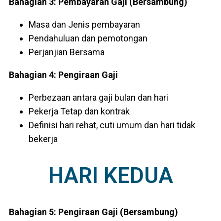
Bahagian 3: Pembayaran Gaji (Bersambung)
Masa dan Jenis pembayaran
Pendahuluan dan pemotongan
Perjanjian Bersama
Bahagian 4: Pengiraan Gaji
Perbezaan antara gaji bulan dan hari
Pekerja Tetap dan kontrak
Definisi hari rehat, cuti umum dan hari tidak
bekerja
HARI KEDUA
Bahagian 5: Pengiraan Gaji (Bersambung)