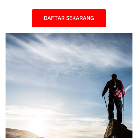
DAFTAR SEKARANG